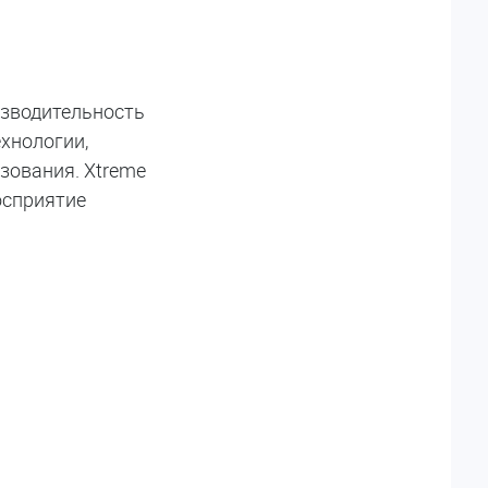
изводительность
хнологии,
зования. Xtreme
осприятие