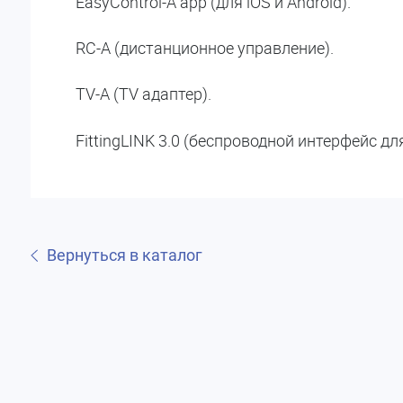
EasyControl-A app (для iOS и Android).
RC-A (дистанционное управление).
TV-A (TV адаптер).
FittingLINK 3.0 (беспроводной интерфейс д
Вернуться в каталог