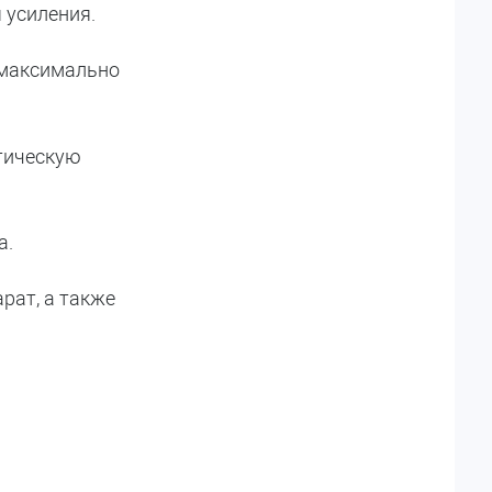
 усиления.
 максимально
стическую
а.
рат, а также