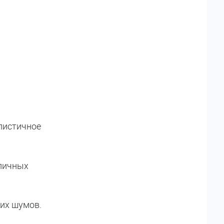
листичное
зличных
их шумов.