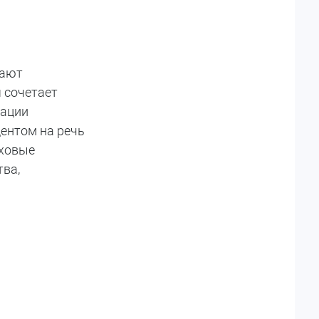
вают
 сочетает
уации
центом на речь
уховые
ва,