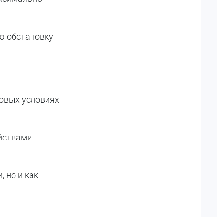
ую обстановку
.
ковых условиях
ойствами
 но и как