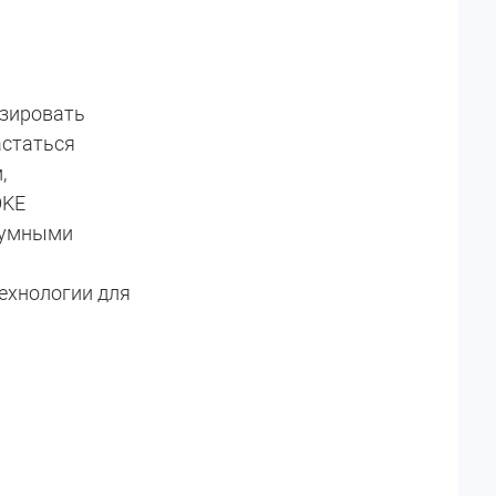
изировать
астаться
,
OKE
и умными
ехнологии для