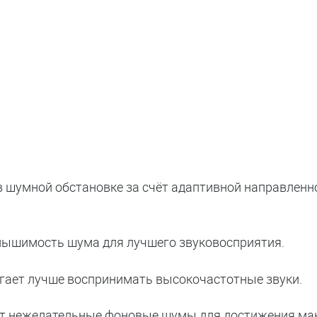
в шумной обстановке за счёт адаптивной направленн
лышимость шума для лучшего звуковосприятия.
ает лучше воспринимать высокочастотные звуки.
ет нежелательные фоновые шумы для достижения м