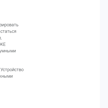
изировать
астаться
,
OKE
и умными
 Устройство
ожными