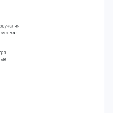
 звучания
 системе
тря
рые