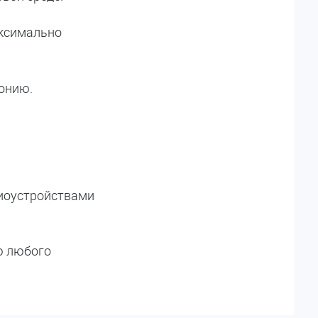
аксимально
монию.
диоустройствами
ю любого