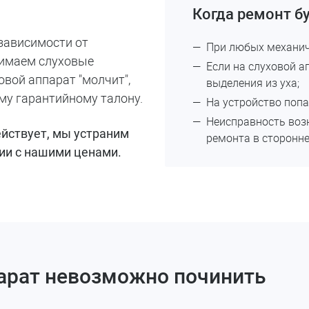
Когда ремонт б
 зависимости от
При любых механич
нимаем слуховые
Если на слуховой а
вой аппарат "молчит",
выделения из уха;
му гарантийному талону.
На устройство попа
Неисправность воз
ействует, мы устраним
ремонта в сторонне
вии с нашими ценами.
парат невозможно починить