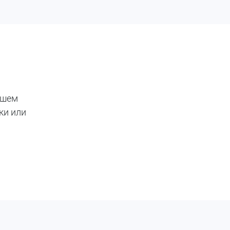
ашем
ки или