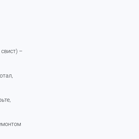
 свист) –
отал,
ьте,
ремонтом